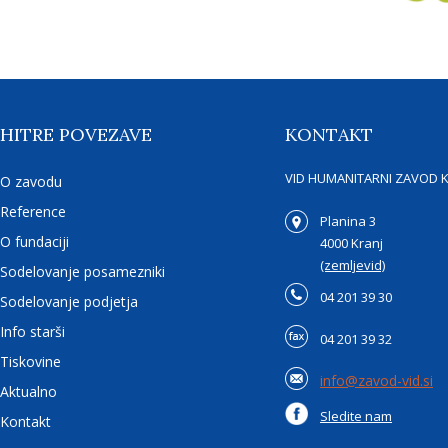
HITRE POVEZAVE
KONTAKT
VID HUMANITARNI ZAVOD 
O zavodu
Reference
Planina 3
O fundaciji
4000 Kranj
(zemljevid)
Sodelovanje posamezniki
04 201 39 30
Sodelovanje podjetja
Info starši
04 201 39 32
Tiskovine
info@zavod-vid.si
Aktualno
Sledite nam
Kontakt