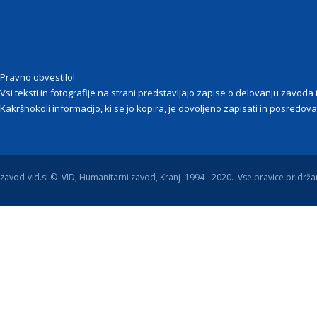
Pravno obvestilo!
Vsi teksti in fotografije na strani predstavljajo zapise o delovanju zavod
Kakršnokoli informacijo, ki se jo kopira, je dovoljeno zapisati in posredovat
zavod-vid.si © VID, Humanitarni zavod, Kranj 1994 - 2020. Vse pravice pridrža