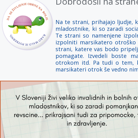
Dobrodošli na stra
Na te strani, prihajajo ljudje,
mladostnike, ki so zaradi socia
Te strani so namenjene izpolnj
izpolniti marsikatero otroško
strani, katere vas bodo pripel
pomagate. Izvedeli boste ma
otrokom itd. Pa tudi o tem, k
marsikateri otrok še vedno nim