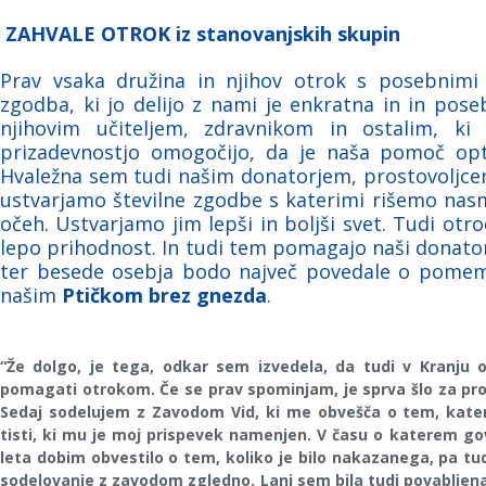
ZAHVALE OTROK iz stanovanjskih skupin
Prav vsaka družina in njihov otrok s posebnim
zgodba, ki jo delijo z nami je enkratna in in pos
njihovim učiteljem, zdravnikom in ostalim, ki
prizadevnostjo omogočijo, da je naša pomoč opt
Hvaležna sem tudi našim donatorjem, prostovoljce
ustvarjamo številne zgodbe s katerimi rišemo nasm
očeh. Ustvarjamo jim lepši in boljši svet. Tudi otroc
lepo prihodnost. In tudi tem pomagajo naši donatorj
ter besede osebja bodo največ povedale o pomem
našim
Ptičkom brez gnezda
.
“Že dolgo, je tega, odkar sem izvedela, da tudi v Kranju 
pomagati otrokom. Če se prav spominjam, je sprva šlo za pro
Sedaj sodelujem z Zavodom Vid, ki me obvešča o tem, kater
tisti, ki mu je moj prispevek namenjen. V času o katerem gov
leta dobim obvestilo o tem, koliko je bilo nakazanega, pa tu
sodelovanje z zavodom zgledno. Lani sem bila tudi povabljena