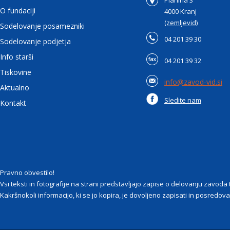
Planina 3
O fundaciji
4000 Kranj
(zemljevid)
Sodelovanje posamezniki
04 201 39 30
Sodelovanje podjetja
Info starši
04 201 39 32
Tiskovine
info@zavod-vid.si
Aktualno
Sledite nam
Kontakt
Pravno obvestilo!
Vsi teksti in fotografije na strani predstavljajo zapise o delovanju zavod
Kakršnokoli informacijo, ki se jo kopira, je dovoljeno zapisati in posredovat