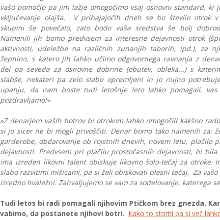
vašo pomočjo pa jim lažje omogočimo vsaj osnovni standard, ki j
vključevanje olajša. V prihajajočih dneh se bo število otrok v
skupini še povečalo, zato bodo vaša sredstva še bolj dobrod
Namenili jih bomo predvsem za interesne dejavnosti otrok (šp
aktivnosti, udeležbe na različnih zunanjih taborih, ipd.), za nj
žepnino, s katero jih lahko učimo odgovornega ravnanja z dena
del pa seveda za osnovne dobrine (obutev, obleka...) s kateri
slabše, nekateri pa zelo slabo opremljeni in jo nujno potrebuje
upanju, da nam boste tudi letošnje leto lahko pomagali, vas
pozdravljamo!«
»Z denarjem vaših botrov bi otrokom lahko omogočili kakšno rados
si jo sicer ne bi mogli privoščiti. Denar bomo tako namenili za: 
garderobe, obdarovanje ob rojstnih dnevih, novem letu, plačilo pr
dejavnosti. Predvsem pri plačilu prostočasnih dejavnosti, bi bila
ima izreden likovni talent obiskuje likovno šolo-tečaj za otroke. I
slabo razvitimi mišicami, pa si želi obiskovati plesni tečaj. Za vaš
izredno hvaležni. Zahvaljujemo se vam za sodelovanje, katerega se
Tudi letos bi radi pomagali njihovim Ptičkom brez gnezda. Ka
vabimo, da postanete njihovi botri.
Kako to storiti pa si več lahk