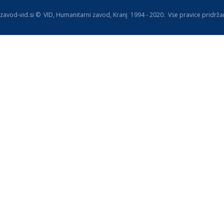
zavod-vid.si © VID, Humanitarni zavod, Kranj 1994 - 2020. Vse pravice pridrža