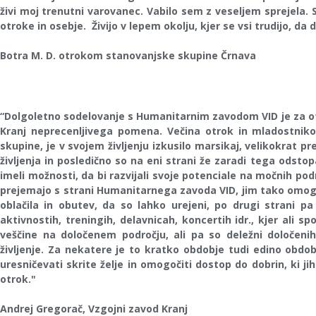
živi moj trenutni varovanec. Vabilo sem z veseljem sprejela
otroke in osebje. Živijo v lepem okolju, kjer se vsi trudijo, da
Botra M. D. otrokom stanovanjske skupine Črnava
“Dolgoletno sodelovanje s Humanitarnim zavodom VID je za 
Kranj neprecenljivega pomena. Večina otrok in mladostniko
skupine, je v svojem življenju izkusilo marsikaj, velikokrat
življenja in posledično so na eni strani že zaradi tega odstop
imeli možnosti, da bi razvijali svoje potenciale na močnih področ
prejemajo s strani Humanitarnega zavoda VID, jim tako omogo
oblačila in obutev, da so lahko urejeni, po drugi strani 
aktivnostih, treningih, delavnicah, koncertih idr., kjer ali sp
veščine na določenem področju, ali pa so deležni določenih
življenje. Za nekatere je to kratko obdobje tudi edino obdob
uresničevati skrite želje in omogočiti dostop do dobrin, ki jih 
otrok."
Andrej Gregorač, Vzgojni zavod Kranj