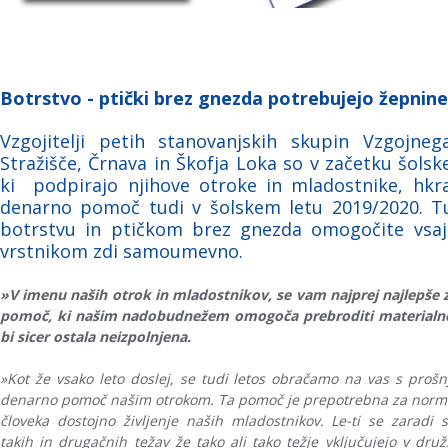
Botrstvo - ptički brez gnezda potrebujejo žepnine
Vzgojitelji petih stanovanjskih skupin Vzgojne
Stražišče, Črnava in Škofja Loka so v začetku šolsk
ki podpirajo njihove otroke in mladostnike, hkr
denarno pomoč tudi v šolskem letu 2019/2020. Tu
botrstvu in ptičkom brez gnezda omogočite vsaj 
vrstnikom zdi samoumevno.
»V imenu naših otrok in mladostnikov, se vam najprej najlepše 
pomoč, ki našim nadobudnežem omogoča prebroditi materialno st
bi sicer ostala neizpolnjena.
»Kot že vsako leto doslej, se tudi letos obračamo na vas s prošn
denarno pomoč našim otrokom. Ta pomoč je prepotrebna za norm
človeka dostojno življenje naših mladostnikov. Le-ti se zaradi s
takih in drugačnih težav že tako ali tako težje vključujejo v druž