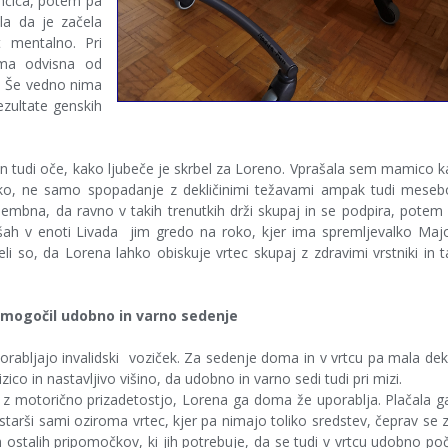
nčica, potem pa
la da je začela
t mentalno. Pri
noma odvisna od
i. Še vedno nima
ezultate genskih
ten tudi oče, kako ljubeče je skrbel za Loreno. Vprašala sem mamico 
ko, ne samo spopadanje z dekličinimi težavami ampak tudi mesebo
membna, da ravno v takih trenutkih drži skupaj in se podpira, potem
elšah v enoti Livada jim gredo na roko, kjer ima spremljevalko Maj
so, da Lorena lahko obiskuje vrtec skupaj z zdravimi vrstniki in 
u omogočil udobno in varno sedenje
orabljajo invalidski voziček. Za sedenje doma in v vrtcu pa mala dek
ico in nastavljivo višino, da udobno in varno sedi tudi pri mizi.
e z motorično prizadetostjo, Lorena ga doma že uporablja. Plačala g
starši sami oziroma vrtec, kjer pa nimajo toliko sredstev, čeprav se 
 ostalih pripomočkov, ki jih potrebuje, da se tudi v vrtcu udobno poč