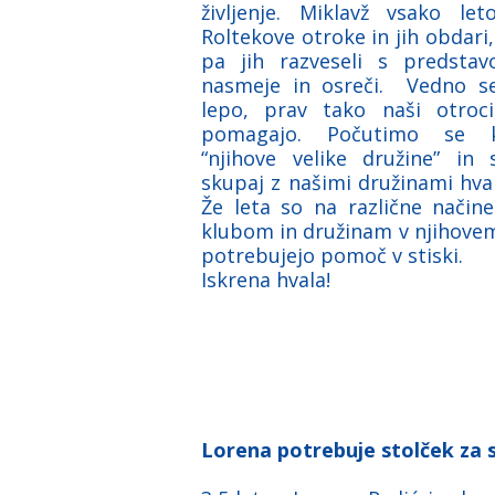
življenje. Miklavž vsako let
Roltekove otroke in jih obdari,
pa jih razveseli s predstavo
nasmeje in osreči. Vedno 
lepo, prav tako naši otroci
pomagajo. Počutimo se 
“njihove velike družine” in
skupaj z našimi družinami hval
Že leta so na različne nači
klubom in družinam v njihovem 
potrebujejo pomoč v stiski.
Iskrena hvala!
Lorena potrebuje stolček za 