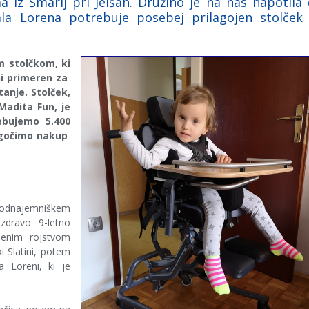
 iz Šmarij pri Jelšah. Družino je na nas napotila 
ala Lorena potrebuje posebej prilagojen stolček
m stolčkom, ki
 ni primeren za
anje. Stolček,
Madita Fun, je
ebujemo 5.400
ogočimo nakup
podnajemniškem
zdravo 9-letno
jenim rojstvom
 Slatini, potem
 Loreni, ki je