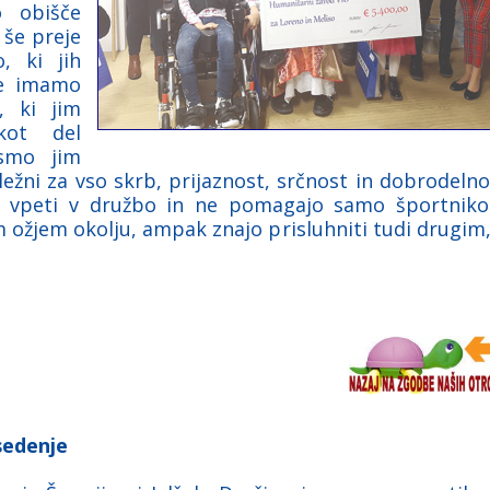
o obišče
 še preje
, ki jih
se imamo
, ki jim
kot del
 smo jim
ežni za vso skrb, prijaznost, srčnost in dobrodelno
ne vpeti v družbo in ne pomagajo samo športnik
ožjem okolju, ampak znajo prisluhniti tudi drugim,
sedenje