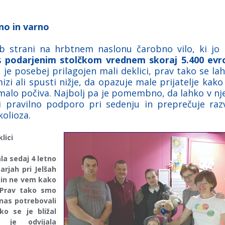
no in varno
b strani na hrbtnem naslonu čarobno vilo, ki jo
 s
podarjenim stolčkom vrednem skoraj 5.400 evr
 je posebej prilagojen mali deklici, prav tako se la
izi ali spusti nižje, da opazuje male prijatelje kako
 malo počiva. Najbolj pa je pomembno, da lahko v n
i pravilno podporo pri sedenju in preprečuje raz
kolioza.
lici
a sedaj 4 letno
rjah pri Jelšah
g in ne vem kako
 Prav tako smo
 nas potrebovali
ko se je bližal
e je odvijala