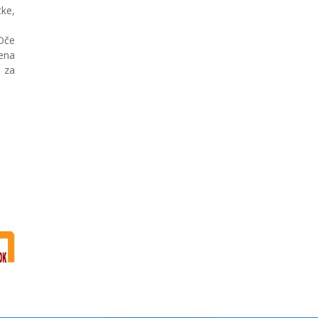
tke,
 Oče
rena
e za