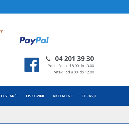
om
______________________
04 201 39 30
Pon – čet: od 8.00 do 13.00
Petek: od 8.00 do 12.00
FO STARŠI
TISKOVINE
AKTUALNO
ZDRAVJE