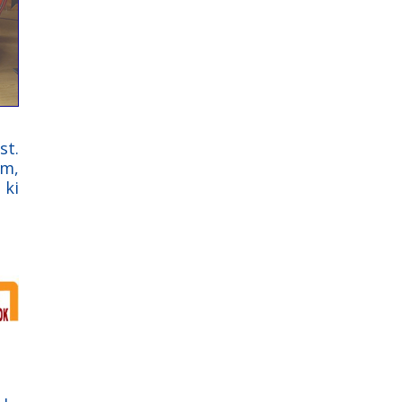
st.
om,
 ki