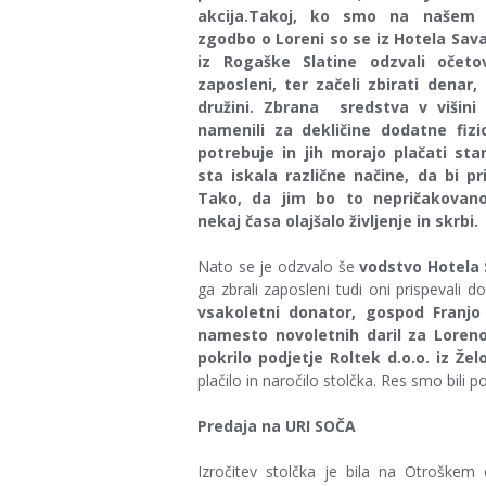
akcija.Takoj, ko smo na našem f
zgodbo o Loreni so se iz Hotela Sav
iz Rogaške Slatine odzvali očetov
zaposleni, ter začeli zbirati denar
družini. Zbrana sredstva v višini
namenili za dekličine dodatne fizio
potrebuje in jih morajo plačati sta
sta iskala različne načine, da bi pr
Tako, da jim bo to nepričakovano
nekaj časa olajšalo življenje in skrbi.
Nato se je odzvalo še
vodstvo Hotela 
ga zbrali zaposleni tudi oni prispevali d
vsakoletni donator, gospod Franjo 
namesto novoletnih daril za Loreno 
pokrilo podjetje Roltek d.o.o. iz Žel
plačilo in naročilo stolčka. Res smo bili p
Predaja na URI SOČA
Izročitev stolčka je bila na Otroškem