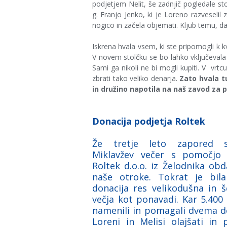
podjetjem Nelit, še zadnjič pogledale st
g. Franjo Jenko, ki je Loreno razveselil
nogico in začela objemati. Kljub temu, da
Iskrena hvala vsem, ki ste pripomogli k k
V novem stolčku se bo lahko vključevala 
Sami ga nikoli ne bi mogli kupiti. V vrtc
zbrati tako veliko denarja.
Zato hvala tu
in družino napotila na naš zavod za 
Donacija podjetja Roltek
Že tretje leto zapored
Miklavžev večer s pomočjo 
Roltek d.o.o. iz Želodnika obda
naše otroke. Tokrat je bila
donacija res velikodušna in 
večja kot ponavadi. Kar 5.400
namenili in pomagali dvema d
Loreni in Melisi olajšati in 