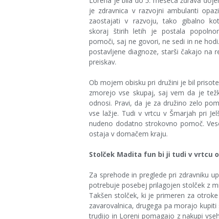
Lorena je bila do 5. meseca zdrava doje
je zdravnica v razvojni ambulanti opazi
zaostajati v razvoju, tako gibalno ko
skoraj štirih letih je postala popol
pomoči, saj ne govori, ne sedi in ne hod
postavljene diagnoze, starši čakajo na r
preiskav.
Ob mojem obisku pri družini je bil priso
zmorejo vse skupaj, saj vem da je tež
odnosi. Pravi, da je za družino zelo po
vse lažje. Tudi v vrtcu v Šmarjah pri J
nudeno dodatno strokovno pomoč. Veseli 
ostaja v domačem kraju.
Stolček Madita fun bi ji tudi v vrtc
Za sprehode in preglede pri zdravniku up
potrebuje posebej prilagojen stolček z miz
Takšen stolček, ki je primeren za otrok
zavarovalnica, drugega pa morajo kupiti 
trudijo in Loreni pomagajo z nakupi vseh