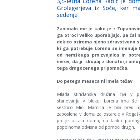
3,5-letna Lorena Radić je doma
Grolegerjeva iz Soče, ker m
sedenje.
Zanimalo me je kako je z Zupanovi
ga otroci veliko uporabljajo, pa žal
dekico oziroma njeno zdravstveno st
ki ga potrebuje Lorena se imenuje 
od nemškega proizvajalca in potr
evrov, da ji
skupaj z donatorji om
tega dragocenega pripomočka.
Do petega meseca ni imela težav
Mlada štiričlanska družina živi v 
stanovanju v bloku. Lorena ima še 
sestrico Mio. Mamica je bila pred n
zaposlena v domu za ostarele v Rogaški
pa je ostala doma, da lahko pomaga
popolnoma odvisna od pomoči drugih.