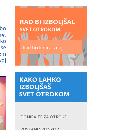
RAD BI IZBOLJŠAL
 bo
SVET OTROKOM
ov.
hko
 se
Rad bi doniral zdaj
jem
voj
KAKO LAHKO
IZBOLJŠAŠ
SVET OTROKOM
DONIRAJTE ZA OTROKE
POSTANI SPONZOR