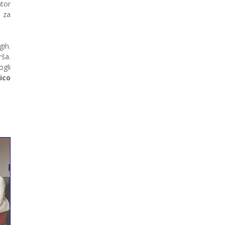
ator
a za
gih.
rša.
ogli
lico