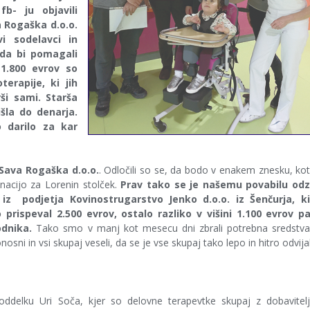
b- ju objavili
a Rogaška d.o.o.
i sodelavci in
, da bi pomagali
 1.800 evrov so
terapije, ki jih
rši sami. Starša
išla do denarja.
 darilo za kar
Sava Rogaška d.o.o.
. Odločili so se, da bodo v enakem znesku, ko
onacijo za Lorenin stolček.
Prav tako se je našemu povabilu odz
iz podjetja Kovinostrugarstvo Jenko d.o.o. iz Šenčurja, ki
prispeval 2.500 evrov, ostalo razliko v višini 1.100 evrov pa
odnika.
Tako smo v manj kot mesecu dni zbrali potrebna sredstva
onosni in vsi skupaj veseli, da se je vse skupaj tako lepo in hitro odvija
 oddelku Uri Soča, kjer so delovne terapevtke skupaj z dobavitel