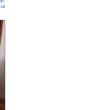
dr.
 za