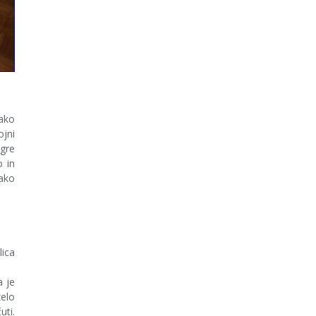
kako
jni
 gre
o in
tako
lica
a je
zelo
uti.