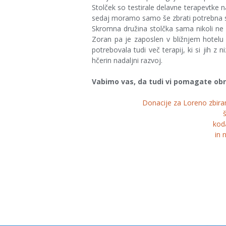
Stolček so testirale delavne terapevtke 
sedaj moramo samo še zbrati potrebna sred
Skromna družina stolčka sama nikoli ne
Zoran pa je zaposlen v bližnjem hotelu 
potrebovala tudi več terapij, ki si jih z
hčerin nadaljni razvoj.
Vabimo vas, da tudi vi pomagate obrni
Donacije za Loreno zbir
kod
in 