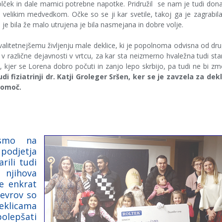
olček in dale mamici potrebne napotke. Pridružil se nam je tudi don
 z velikim medvedkom. Očke so se ji kar svetile, takoj ga je zagrabil
 je bila že malo utrujena je bila nasmejana in dobre volje.
valitetnejšemu življenju male deklice, ki je popolnoma odvisna od dru
v različne dejavnosti v vrtcu, za kar sta neizmerno hvaležna tudi sta
u, kjer se Lorena dobro počuti in zanjo lepo skrbijo, pa tudi ne bi zm
di fiziatrinji dr. Katji Groleger Sršen, ker se je zavzela za dek
pomoč.
 smo na
podjetja
rili tudi
 njihova
še enkrat
 evrov so
eklicama
polepšati