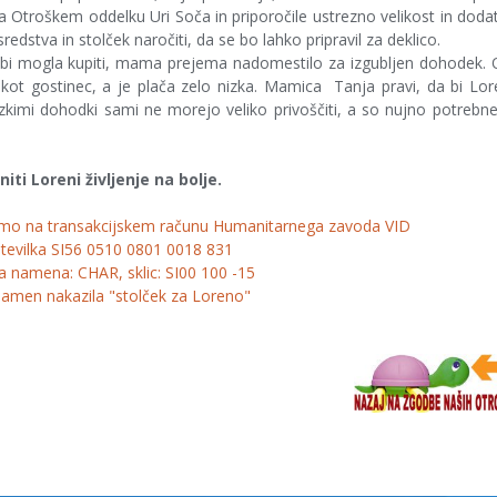
na Otroškem oddelku Uri Soča in priporočile ustrezno velikost in doda
stva in stolček naročiti, da se bo lahko pripravil za deklico.
 bi mogla kupiti, mama prejema nadomestilo za izgubljen dohodek.
kot gostinec, a je plača zelo nizka. Mamica Tanja pravi, da bi Lo
 nizkimi dohodki sami ne morejo veliko privoščiti, a so nujno potrebn
ti Loreni življenje na bolje.
amo na transakcijskem računu Humanitarnega zavoda VID
številka SI56 0510 0801 0018 831
a namena: CHAR, sklic: SI00 100 -15
namen nakazila "stolček za Loreno"