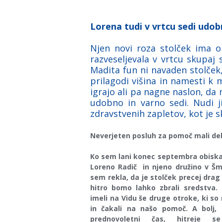
Lorena tudi v vrtcu sedi udob
Njen novi roza stolček ima o
razveseljevala v vrtcu skupaj
Madita fun ni navaden stolček,
prilagodi višina in namesti k m
igrajo ali pa nagne naslon, da
udobno in varno sedi. Nudi j
zdravstvenih zapletov, kot je s
Neverjeten posluh za pomoč mali dek
Ko sem lani konec septembra obiskal
Loreno Radič in njeno družino v Šma
sem rekla, da je stolček precej dra
hitro bomo lahko zbrali sredstva.
imeli na Vidu še druge otroke, ki so
in čakali na našo pomoč. A bolj, 
prednovoletni čas, hitreje s