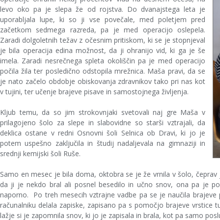
levo oko pa je slepa že od rojstva. Do dvanajstega leta je
uporabljala lupe, ki so ji vse povečale, med poletjem pred
začetkom sedmega razreda, pa je med operacijo oslepela.
Zaradi dolgoletnih težav z očesnim pritiskom, ki se je stopnjeval
je bila operacija edina možnost, da ji ohranijo vid, ki ga je še
imela. Zaradi nesrečnega spleta okoliščin pa je med operacijo
počila žila ter posledično odstopila mrežnica. Maša pravi, da se
je nato začelo obdobje obiskovanja zdravnikov tako pri nas kot
v tujini, ter učenje brajeve pisave in samostojnega življenja.
Kljub temu, da so jim strokovnjaki svetovali naj gre Maša v
prilagojeno šolo za slepe in slabovidne so starši vztrajali, da
deklica ostane v redni Osnovni šoli Selnica ob Dravi, ki jo je
potem uspešno zaključila in študij nadaljevala na gimnaziji in
srednji kemijski šoli Ruše.
Samo en mesec je bila doma, oktobra se je že vrnila v šolo, čeprav j
da ji je nekdo bral ali posnel besedilo in učno snov, ona pa je p
naporno. Po treh mesecih vztrajne vadbe pa se je naučila brajeve pis
računalniku delala zapiske, zapisano pa s pomočjo brajeve vrstice tudi
lažje si je zapomnila snov, ki jo je zapisala in brala, kot pa samo posl