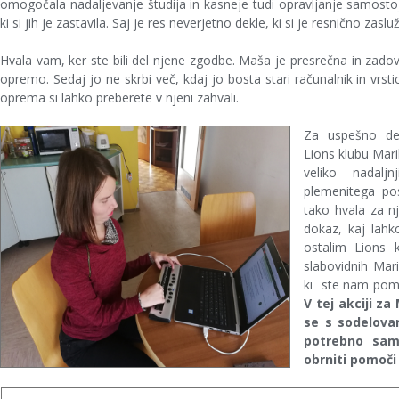
omogočala nadaljevanje študija in kasneje tudi opravljanje samostoj
ki si jih je zastavila. Saj je res neverjetno dekle, ki si je resnično zas
Hvala vam, ker ste bili del njene zgodbe. Maša je presrečna in zado
opremo. Sedaj jo ne skrbi več, kdaj jo bosta stari računalnik in vrsti
oprema si lahko preberete v njeni zahvali.
Za uspešno del
Lions klubu Mari
veliko nadalj
plemenitega pos
tako hvala za nj
dokaz, kaj lahk
ostalim Lions 
slabovidnih Ma
ki ste nam pomag
V tej akciji z
se s sodelova
potrebno samo
obrniti pomoči