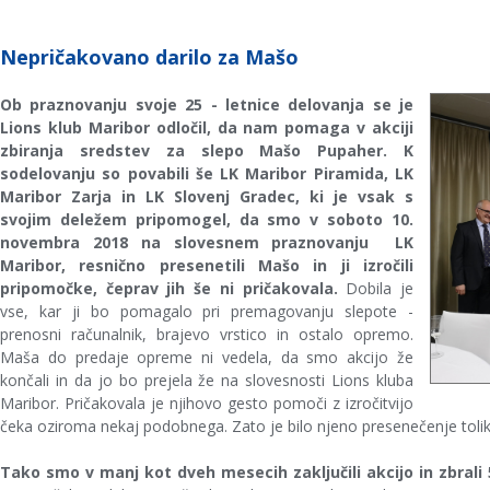
Nepričakovano darilo za Mašo
Ob praznovanju svoje 25 - letnice delovanja se je
Lions klub Maribor odločil, da nam pomaga v akciji
zbiranja sredstev za slepo Mašo Pupaher. K
sodelovanju so povabili še LK Maribor Piramida, LK
Maribor Zarja in LK Slovenj Gradec, ki je vsak s
svojim deležem pripomogel, da smo v soboto 10.
novembra 2018 na slovesnem praznovanju LK
Maribor, resnično presenetili Mašo in ji izročili
pripomočke, čeprav jih še ni pričakovala.
Dobila je
vse, kar ji bo pomagalo pri premagovanju slepote -
prenosni računalnik, brajevo vrstico in ostalo opremo.
Maša do predaje opreme ni vedela, da smo akcijo že
končali in da jo bo prejela že na slovesnosti Lions kluba
Maribor. Pričakovala je njihovo gesto pomoči z izročitvijo
čeka oziroma nekaj podobnega. Zato je bilo njeno presenečenje tolik
Tako smo v manj kot dveh mesecih zaključili akcijo in zbrali 