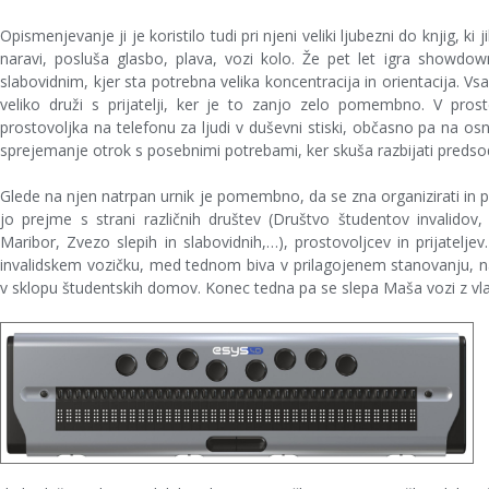
Opismenjevanje ji je koristilo tudi pri njeni veliki ljubezni do knjig, ki
naravi, posluša glasbo, plava, vozi kolo. Že pet let igra showdown
slabovidnim, kjer sta potrebna velika koncentracija in orientacija. Vs
veliko druži s prijatelji, ker je to zanjo zelo pomembno. V pros
prostovoljka na telefonu za ljudi v duševni stiski, občasno pa na os
sprejemanje otrok s posebnimi potrebami, ker skuša razbijati predsod
Glede na njen natrpan urnik je pomembno, da se zna organizirati in p
jo prejme s strani različnih društev (Društvo študentov invalidov
Maribor, Zvezo slepih in slabovidnih,…), prostovoljcev in prijatelj
invalidskem vozičku, med tednom biva v prilagojenem stanovanju,
v sklopu študentskih domov. Konec tedna pa se slepa Maša vozi z 