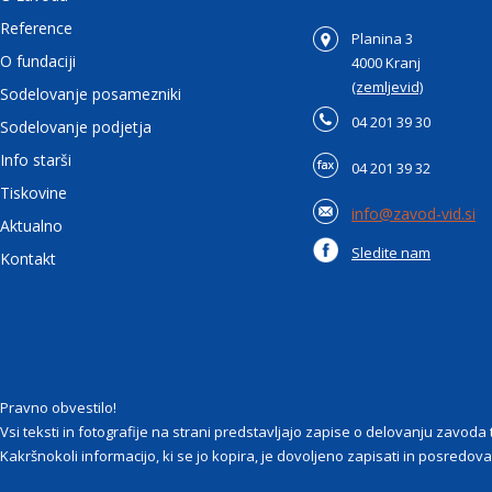
Reference
Planina 3
O fundaciji
4000 Kranj
(zemljevid)
Sodelovanje posamezniki
04 201 39 30
Sodelovanje podjetja
Info starši
04 201 39 32
Tiskovine
info@zavod-vid.si
Aktualno
Sledite nam
Kontakt
Pravno obvestilo!
Vsi teksti in fotografije na strani predstavljajo zapise o delovanju zavod
Kakršnokoli informacijo, ki se jo kopira, je dovoljeno zapisati in posredovat