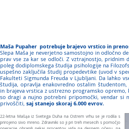
Maša Pupaher potrebuje brajevo vrstico in prenos
Slepa Maša je neverjetno samostojno in odločno dekl
prav vse za kar se odloči. Z vztrajnostjo, pridnim 
poleg dodiplomskega študija psihologije na Filozofs
uspešno zaključila študij propedevtike (uvod v speci
Fakulteti Sigmunda Freuda v Ljubljani. Da lahko vse
študija, opravlja enakovredno ostalim študentom,
in brajeva vrstica z ustrezno programsko opremo, k
so dragi a nujno potrebni pripomočki, vendar si 
privoščiti,
saj stanejo skoraj 6.000 evrov.
22-letna Mašąa iz Svetega Duha na Ostrem vrhu se je rodila s
prirojeno sivo mreno. Zdravniki so ji pri treh mesecih s pomočjo
operacije ohranili nekaj procentov vida na desnem očesu, na