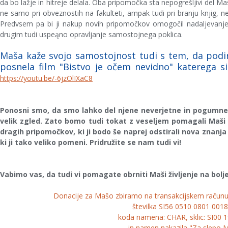
da bo lažje in hitreje delala. Oba pripomočka sta nepogrešljivi del M
ne samo pri obveznostih na fakulteti, ampak tudi pri branju knjig, n
Predvsem pa bi ji nakup novih pripomočkov omogočil nadaljevanje do
drugim tudi uspeąno opravljanje samostojnega poklica.
Maša kaže svojo samostojnost tudi s tem, da podir
posnela film "Bistvo je očem nevidno" katerega s
https://youtu.be/-6jzOlIXaC8
Ponosni smo, da smo lahko del njene neverjetne in pogumne
velik zgled. Zato bomo tudi tokat z veseljem pomagali Maši
dragih pripomočkov, ki ji bodo še naprej odstirali nova znanj
ki ji tako veliko pomeni. Pridružite se nam tudi vi!
Vabimo vas, da tudi vi pomagate obrniti Maši življenje na bolje
Donacije za Mašo zbiramo na transakcijskem račun
številka SI56 0510 0801 001
koda namena: CHAR, sklic: SI00 
in namen nakazila "Za slepo 