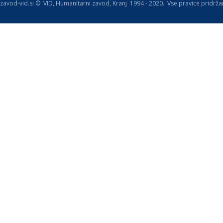
zavod-vid.si © VID, Humanitarni zavod, Kranj 1994 - 2020. Vse pravice pridrža