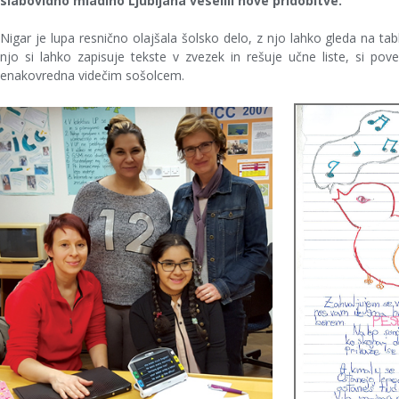
slabovidno mladino Ljubljana veselili nove pridobitve.
Nigar je lupa resnično olajšala šolsko delo, z njo lahko gleda na ta
njo si lahko zapisuje tekste v zvezek in rešuje učne liste, si pove
enakovredna videčim sošolcem.