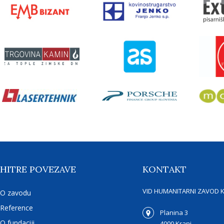
HITRE POVEZAVE
KONTAKT
VID HUMANITARNI ZAVOD 
O zavodu
Reference
Planina 3
O fundaciji
4000 Kranj