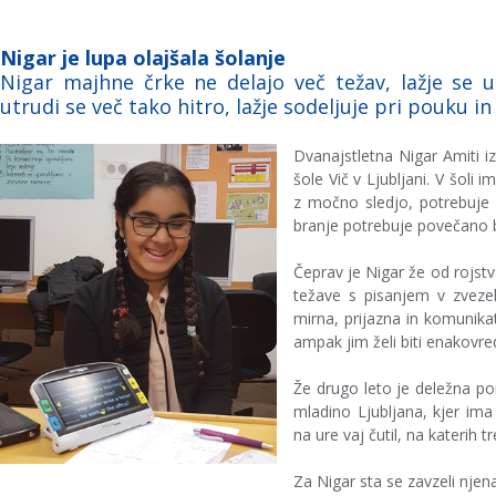
Nigar je lupa olajšala šolanje
Nigar majhne črke ne delajo več težav, lažje se u
utrudi se več tako hitro, lažje sodeljuje pri pouku in 
Dvanajstletna Nigar Amiti i
šole Vič v Ljubljani. V šoli 
z močno sledjo, potrebuje 
branje potrebuje povečano be
Čeprav je Nigar že od rojstva
težave s pisanjem v zvezek
mirna, prijazna in komunikat
ampak jim želi biti enakovre
Že drugo leto je deležna po
mladino Ljubljana, kjer ima 
na ure vaj čutil, na katerih 
Za Nigar sta se zavzeli nje