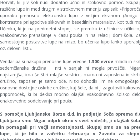
Horvat, ki ji v šoli nudi dodatno učno in stokovno pomoč. Skupaj 
različne lupe in med drugim v strokovnem mnenju zapisali: »Priporo
uporabo prenosno elektronsko lupo z večjim ekranom (Amigo H
kontrastne prilagoditve slikovnih in besedilnih materialov, kot tudi m
Učenka, ki je na predmetni stopnji, se premika iz učilnice v učilnic
vsakodnevno prenašanje v času pouka in na relaciji dom-šola. Zar
samostojne postavitve lupe na mizo, bo učenka lupo lahko uporablj
oz. delovni list.«
Vendar pa si nakupa prenosne lupe vredne
1.300 evrov
mlada in sk
sedemčlanska družina niti v sanjah ni mogla privoščiti. Nigar
najstarejša, ima še štiri mlajše sestrice, mama ni zaposlena in skrb
družino, zaposlen je samo oče. Nizki dohodki jim ne omogočajo 
osnovne dostojne oskrbe družine, kaj šele, da bi ji zagotovili kakovo
pripomoček, ki bi deklici močno olajšal vsakodnevno šolsko del
enakovredno sodelovanje pri pouku.
S pomočjo Ljubljanske Borze d.d. in podjetja Soča oprema d.o
Ljubljana smo Nigar odprli okno v svet videčih, ji olajšali šol
in pomagali pri večji samostojnosti. Skupaj smo se na pred
lupe, ki je bila v začetku februarja v Zavodu za slepo